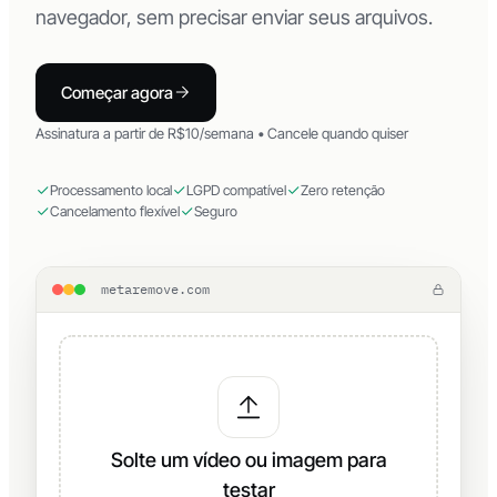
navegador, sem precisar enviar seus arquivos.
Começar agora
Assinatura a partir de R$10/semana • Cancele quando quiser
Processamento local
LGPD compatível
Zero retenção
Cancelamento flexível
Seguro
metaremove.com
Solte um vídeo ou imagem para
testar