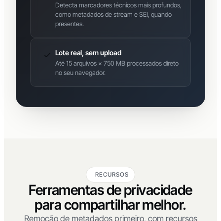
Detecta marcadores técnicos mais profundos,
como metadados de stream e SEI, quando
presentes.
Lote real, sem upload
Até 15 arquivos × 750 MB processados direto
no seu navegador.
RECURSOS
Ferramentas de privacidade
para compartilhar melhor.
Remoção de metadados primeiro, com recursos