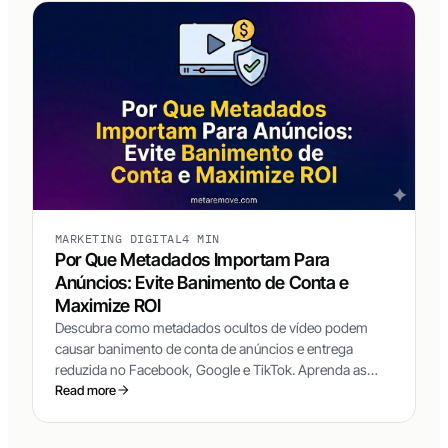
MARKETING DIGITAL
4 MIN
Por Que Metadados Importam Para
Anúncios: Evite Banimento de Conta e
Maximize ROI
Descubra como metadados ocultos de vídeo podem
causar banimento de conta de anúncios e entrega
reduzida no Facebook, Google e TikTok. Aprenda as
técnicas que os top media buyers usam para manter
Read more
seus criativos sempre novos.