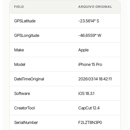
FIELD
ARQUIVO ORIGINAL
GPSLatitude
-23.5614° S
GPSLongitude
-46.6559° W
Make
Apple
Model
iPhone 15 Pro
DateTimeOriginal
2026:03:14 18:42:11
Software
iOS 18.3.1
CreatorTool
CapCut 12.4
SerialNumber
F2LZT8N3P0