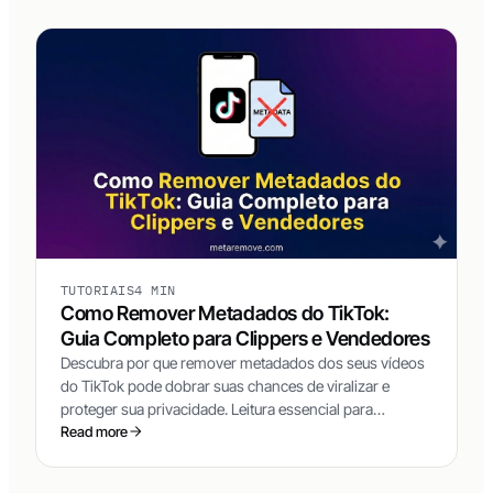
TUTORIAIS
4 MIN
Como Remover Metadados do TikTok:
Guia Completo para Clippers e Vendedores
Descubra por que remover metadados dos seus vídeos
do TikTok pode dobrar suas chances de viralizar e
proteger sua privacidade. Leitura essencial para
clippers, vendedores TikTok Shop e afiliados de
Read more
marketplace.