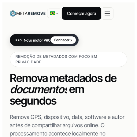
Começar agora
Novo motor PRO
Conhecer
PRO
vídeos
REMOÇÃO DE METADADOS COM FOCO EM
imagens
PRIVACIDADE
PDFs
Remova metadados de
documentos
em
segundos
Remova GPS, dispositivo, data, software e autor
antes de compartilhar arquivos online. O
processamento acontece localmente no