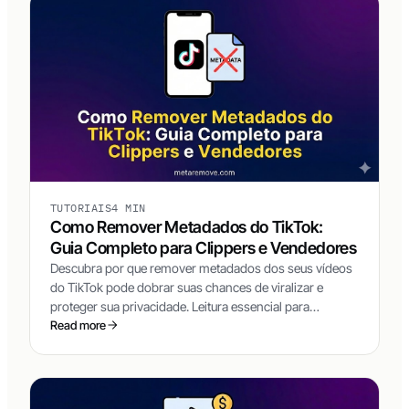
TUTORIAIS
4 MIN
Como Remover Metadados do TikTok:
Guia Completo para Clippers e Vendedores
Descubra por que remover metadados dos seus vídeos
do TikTok pode dobrar suas chances de viralizar e
proteger sua privacidade. Leitura essencial para
clippers, vendedores TikTok Shop e afiliados de
Read more
marketplace.