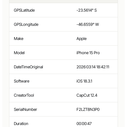
FIELD
ARQUIVO ORIGINAL
GPSLatitude
-23.5614° S
GPSLongitude
-46.6559° W
Make
Apple
Model
iPhone 15 Pro
DateTimeOriginal
2026:03:14 18:42:11
Software
iOS 18.3.1
CreatorTool
CapCut 12.4
SerialNumber
F2LZT8N3P0