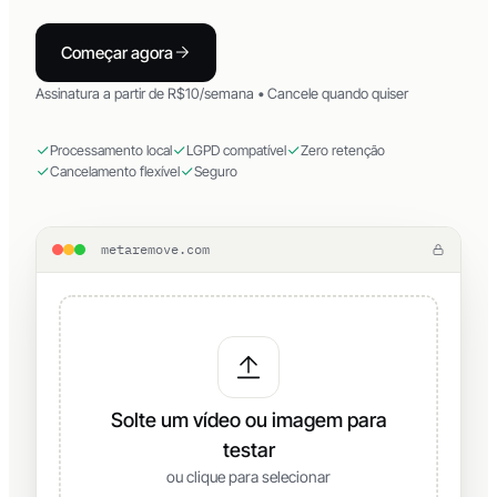
navegador, sem precisar enviar seus arquivos.
Começar agora
Assinatura a partir de R$10/semana • Cancele quando quiser
Processamento local
LGPD compatível
Zero retenção
Cancelamento flexível
Seguro
metaremove.com
Solte um vídeo ou imagem para
testar