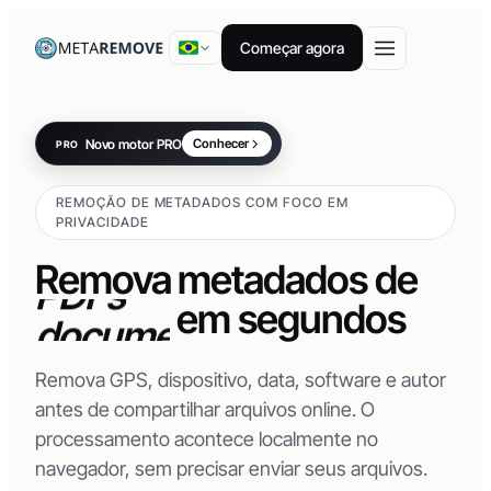
Começar agora
Novo motor PRO
Conhecer
PRO
vídeos
REMOÇÃO DE METADADOS COM FOCO EM
imagens
PRIVACIDADE
PDFs
Remova metadados de
documentos
em
segundos
Remova GPS, dispositivo, data, software e autor
antes de compartilhar arquivos online. O
processamento acontece localmente no