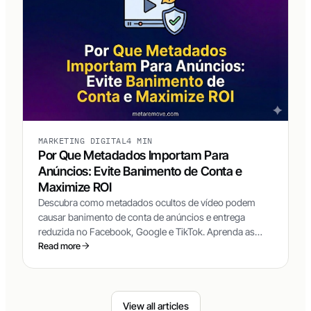
MARKETING DIGITAL
4 MIN
Por Que Metadados Importam Para
Anúncios: Evite Banimento de Conta e
Maximize ROI
Descubra como metadados ocultos de vídeo podem
causar banimento de conta de anúncios e entrega
reduzida no Facebook, Google e TikTok. Aprenda as
técnicas que os top media buyers usam para manter
Read more
seus criativos sempre novos.