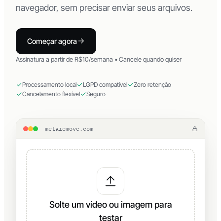
navegador, sem precisar enviar seus arquivos.
Começar agora
Assinatura a partir de R$10/semana • Cancele quando quiser
Processamento local
LGPD compatível
Zero retenção
Cancelamento flexível
Seguro
metaremove.com
Solte um vídeo ou imagem para
testar