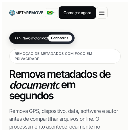
Começar agora
Novo motor PRO
Conhecer
PRO
vídeos
REMOÇÃO DE METADADOS COM FOCO EM
imagens
PRIVACIDADE
PDFs
Remova metadados de
documentos
em
segundos
Remova GPS, dispositivo, data, software e autor
antes de compartilhar arquivos online. O
processamento acontece localmente no