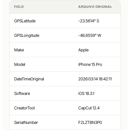
FIELD
ARQUIVO ORIGINAL
GPSLatitude
-23.5614° S
GPSLongitude
-46.6559° W
Make
Apple
Model
iPhone 15 Pro
DateTimeOriginal
2026:03:14 18:42:11
Software
iOS 18.3.1
CreatorTool
CapCut 12.4
SerialNumber
F2LZT8N3P0