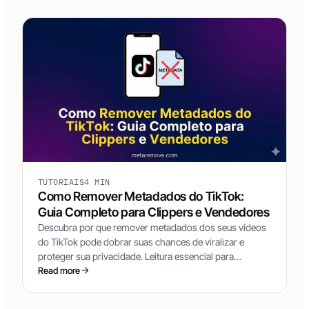
TUTORIAIS
4 MIN
Como Remover Metadados do TikTok:
Guia Completo para Clippers e Vendedores
Descubra por que remover metadados dos seus vídeos
do TikTok pode dobrar suas chances de viralizar e
proteger sua privacidade. Leitura essencial para
clippers, vendedores TikTok Shop e afiliados de
Read more
marketplace.