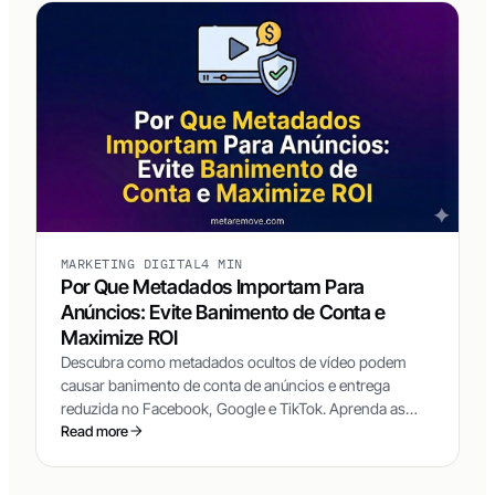
MARKETING DIGITAL
4 MIN
Por Que Metadados Importam Para
Anúncios: Evite Banimento de Conta e
Maximize ROI
Descubra como metadados ocultos de vídeo podem
causar banimento de conta de anúncios e entrega
reduzida no Facebook, Google e TikTok. Aprenda as
técnicas que os top media buyers usam para manter
Read more
seus criativos sempre novos.