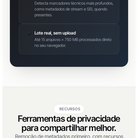
Detecta marcadores técnicos mais profundos,
como metadados de stream e SEI, quando
presentes.
Lote real, sem upload
Até 15 arquivos × 750 MB processados direto
no seu navegador.
RECURSOS
Ferramentas de privacidade
para compartilhar melhor.
Remoção de metadados primeiro, com recursos