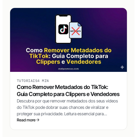
TUTORIAIS
4 MIN
Como Remover Metadados do TikTok:
Guia Completo para Clippers e Vendedores
Descubra por que remover metadados dos seus vídeos
do TikTok pode dobrar suas chances de viralizar e
proteger sua privacidade. Leitura essencial para
clippers, vendedores TikTok Shop e afiliados de
Read more
marketplace.