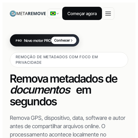
Começar agora
Novo motor PRO
Conhecer
PRO
vídeos
REMOÇÃO DE METADADOS COM FOCO EM
imagens
PRIVACIDADE
PDFs
Remova metadados de
documentos
em
segundos
Remova GPS, dispositivo, data, software e autor
antes de compartilhar arquivos online. O
processamento acontece localmente no