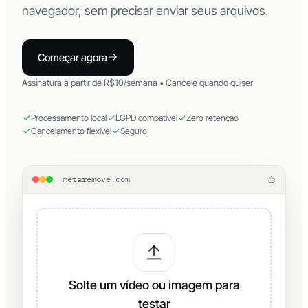
navegador, sem precisar enviar seus arquivos.
Começar agora
Assinatura a partir de R$10/semana • Cancele quando quiser
Processamento local
LGPD compatível
Zero retenção
Cancelamento flexível
Seguro
metaremove.com
Solte um vídeo ou imagem para
testar