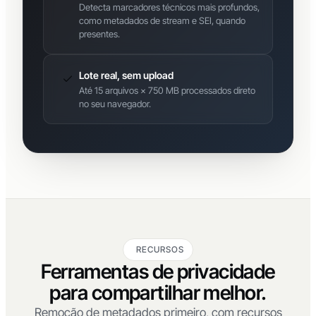
Detecta marcadores técnicos mais profundos,
como metadados de stream e SEI, quando
presentes.
Lote real, sem upload
Até 15 arquivos × 750 MB processados direto
no seu navegador.
RECURSOS
Ferramentas de privacidade
para compartilhar melhor.
Remoção de metadados primeiro, com recursos