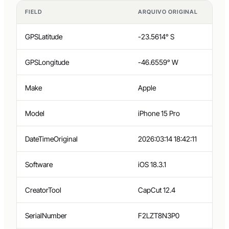
FIELD
ARQUIVO ORIGINAL
GPSLatitude
-23.5614° S
GPSLongitude
-46.6559° W
Make
Apple
Model
iPhone 15 Pro
DateTimeOriginal
2026:03:14 18:42:11
Software
iOS 18.3.1
CreatorTool
CapCut 12.4
SerialNumber
F2LZT8N3P0