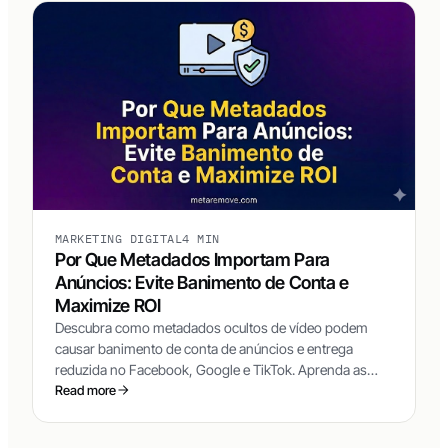
MARKETING DIGITAL
4 MIN
Por Que Metadados Importam Para
Anúncios: Evite Banimento de Conta e
Maximize ROI
Descubra como metadados ocultos de vídeo podem
causar banimento de conta de anúncios e entrega
reduzida no Facebook, Google e TikTok. Aprenda as
técnicas que os top media buyers usam para manter
Read more
seus criativos sempre novos.