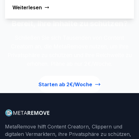
Weiterlesen
Bereit, Ihre Inhalte zu schützen?
Schließen Sie sich Tausenden von Content
Creatorn an, die MetaRemove nutzen, um ihre
Privatsphäre zu schützen und ihre Reichweite zu
erhöhen. Pläne ab nur 2€/Woche.
Starten ab 2€/Woche
MetaRemove hilft Content Creatorn, Clippern und
digitalen Vermarktern, ihre Privatsphäre zu schützen,