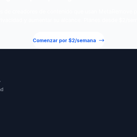
es de creadores de contenido que usan MetaRemove p
rivacidad y aumentar su alcance. Planes desde $2/se
Comenzar por $2/semana
y
ad