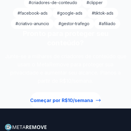
#criadores-de-conteudo
#clipper
#facebook-ads
#google-ads
#tiktok-ads
#criativo-anuncio
#gestor-trafego
#afiliado
Pronto para proteger seu
conteúdo?
Junte-se a milhares de criadores de conteúdo que
usam o MetaRemove para proteger sua
privacidade e aumentar seu alcance. Planos a
partir de R$10/semana.
Começar por R$10/semana