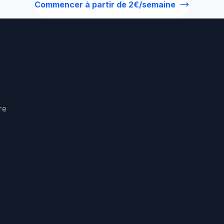
Commencer à partir de 2€/semaine
re