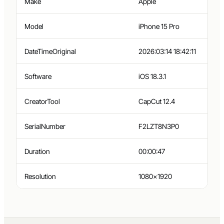
Make
Apple
Model
iPhone 15 Pro
DateTimeOriginal
2026:03:14 18:42:11
Software
iOS 18.3.1
CreatorTool
CapCut 12.4
SerialNumber
F2LZT8N3P0
Duration
00:00:47
Resolution
1080×1920