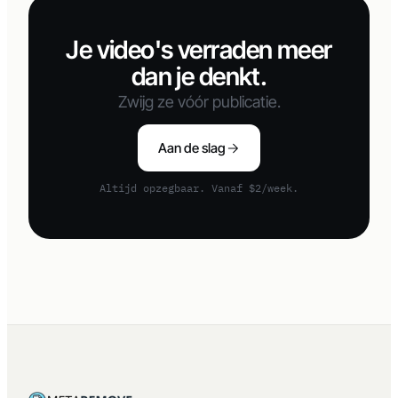
Je video's verraden meer
dan je denkt.
Zwijg ze vóór publicatie.
Aan de slag
Altijd opzegbaar. Vanaf $2/week.