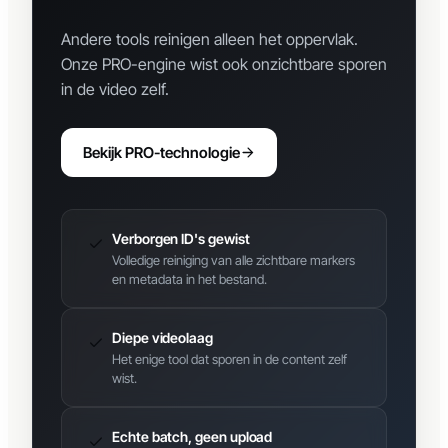
De diepste verwijdering
op
de markt
Andere tools reinigen alleen het oppervlak.
Onze PRO-engine wist ook onzichtbare sporen
in de video zelf.
Bekijk PRO-technologie
Verborgen ID's gewist
Volledige reiniging van alle zichtbare markers
en metadata in het bestand.
Diepe videolaag
Het enige tool dat sporen in de content zelf
wist.