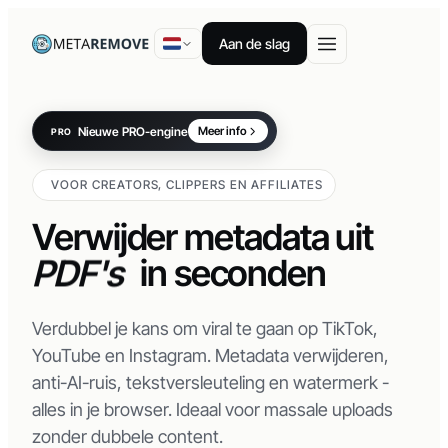
Aan de slag
Nieuwe PRO-engine
Meer info
PRO
video's
afbeeldingen
VOOR CREATORS, CLIPPERS EN AFFILIATES
PDF's
Verwijder metadata uit
documenten
in
seconden
Verdubbel je kans om viral te gaan op TikTok,
YouTube en Instagram. Metadata verwijderen,
anti-AI-ruis, tekstversleuteling en watermerk -
alles in je browser. Ideaal voor massale uploads