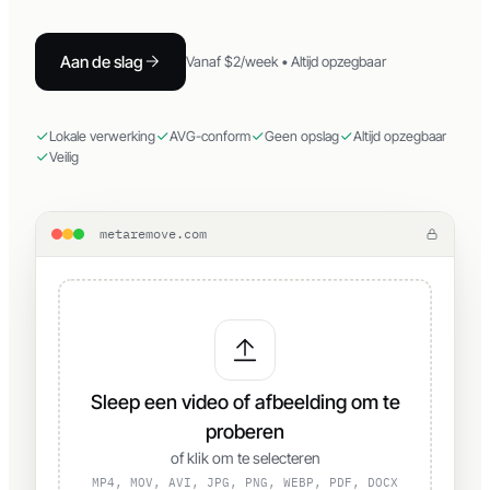
zonder dubbele content.
Aan de slag
Vanaf $2/week • Altijd opzegbaar
Lokale verwerking
AVG-conform
Geen opslag
Altijd opzegbaar
Veilig
metaremove.com
Sleep een video of afbeelding om te
proberen