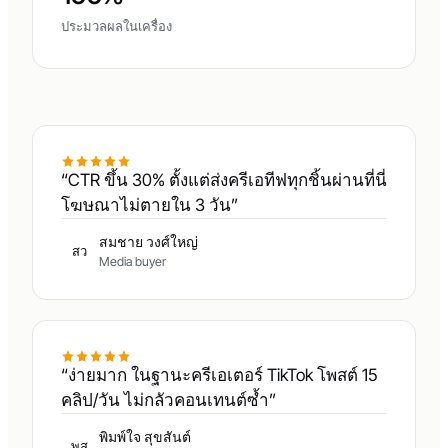
ประมวลผลในเครื่อง
“CTR ขึ้น 30% ตั้งแต่ส่งครีเอทีฟทุกชิ้นผ่านที่นี่
โฆษณาไม่ตายใน 3 วัน”
สมชาย วงศ์ใหญ่
สว
Media buyer
“ง่ายมาก ในฐานะครีเอเตอร์ TikTok โพสต์ 15
คลิป/วัน ไม่กลัวคอนเทนต์ซ้ำ”
พิมพ์ใจ สุขสันต์
พส