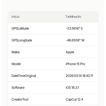
FIELD
ไฟล์ต้นฉบับ
GPSLatitude
-23.5614° S
GPSLongitude
-46.6559° W
Make
Apple
Model
iPhone 15 Pro
DateTimeOriginal
2026:03:14 18:42:11
Software
iOS 18.3.1
CreatorTool
CapCut 12.4