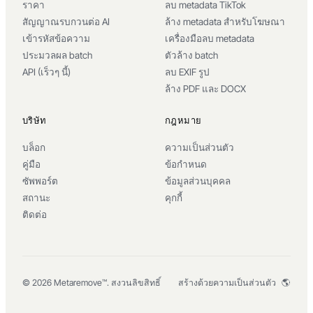
ราคา
ลบ metadata TikTok
สัญญาณรบกวนต่อ AI
ล้าง metadata สำหรับโฆษณา
เข้ารหัสข้อความ
เครื่องมือลบ metadata
ประมวลผล batch
ตัวล้าง batch
API (เร็วๆ นี้)
ลบ EXIF รูป
ล้าง PDF และ DOCX
บริษัท
กฎหมาย
บล็อก
ความเป็นส่วนตัว
คู่มือ
ข้อกำหนด
ซัพพอร์ต
ข้อมูลส่วนบุคคล
สถานะ
คุกกี้
ติดต่อ
สร้างด้วยความเป็นส่วนตัว 🌎
© 2026 Metaremove™. สงวนลิขสิทธิ์